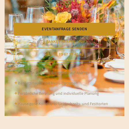
um alles. Von der Dekoration bis zum Menü, von der
Planung bis zum letzten Gast.
EVENTANFRAGE SENDEN
BANKETTMAPPE (PDF)
+49 (0) 89 67 97 42 42
Tischplan Saal und Biergarten auf Anfrage
Bankettmappe mit Menü-Optionen
Persönliche Beratung und individuelle Planung
Hauseigene Konditorei für Hochzeits- und Festtorten